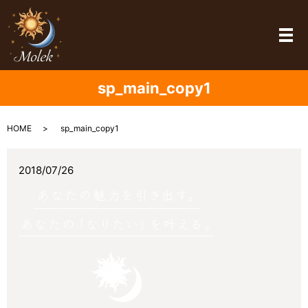
メ
sp_main_copy1
HOME
sp_main_copy1
2018/07/26